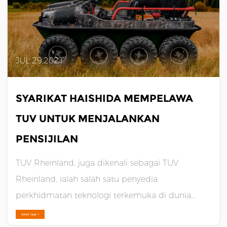
JUL 29,2021
SYARIKAT HAISHIDA MEMPELAWA
TUV UNTUK MENJALANKAN
PENSIJILAN
TUV Rheinland, juga dikenali sebagai TUV
Rheinland, ialah salah satu penyedia
perkhidmatan teknologi terkemuka di dunia
dengan rangkaian perkhidmatan global. Sejak
Lihat lagi +