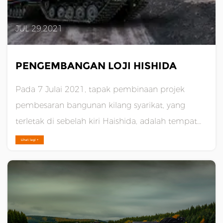
JUL 29,2021
PENGEMBANGAN LOJI HISHIDA
Pada 7 Julai 2021, tapak pembinaan projek
pembesaran bangunan kilang syarikat, yang
terletak di sebelah kiri Haishida, adalah tempat
yang sibuk. Badan utama loji baharu telah
Lihat lagi +
didirikan, kren, kenderaan pengangkutan kecil
ulang-alik dan seterusnya, pekerja dalam
pembinaan permukaan kerja mereka......