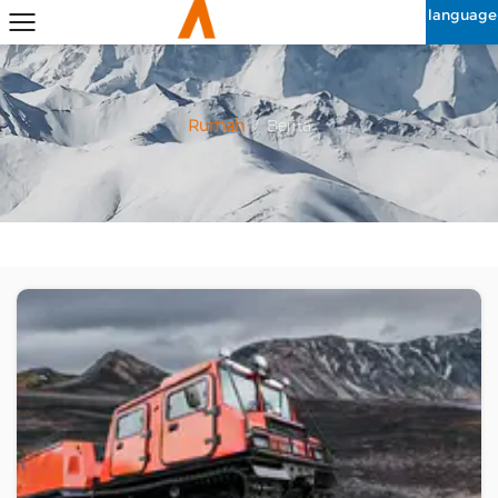
language
Rumah
/
Berita